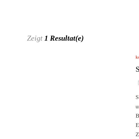
Zeigt
1 Resultat(e)
k
S
u
B
E
Z