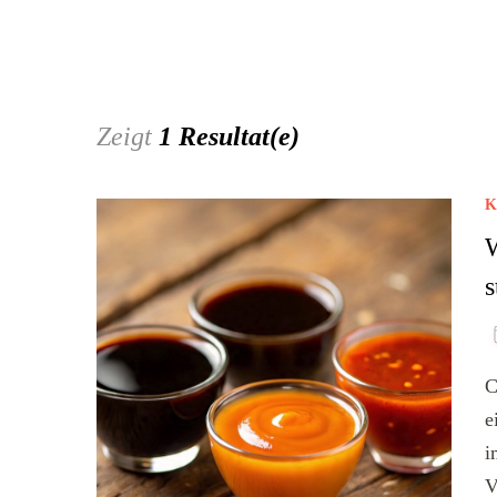
Zeigt
1 Resultat(e)
K
W
s
C
e
i
V